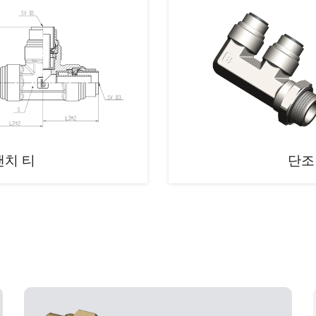
랜치 티
단조