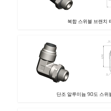
복합 스위블 브랜치 
단조 알루미늄 90도 스위