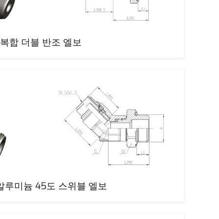
복합 더블 반조 엘보
알루미늄 45도 스위블 엘보