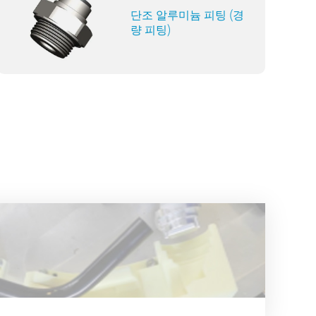
단조 알루미늄 피팅 (경
량 피팅)