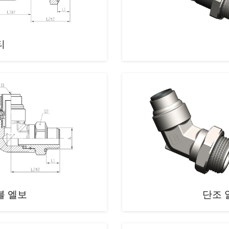
티
블 엘보
단조 