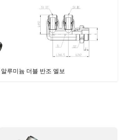
 알루미늄 더블 반조 엘보